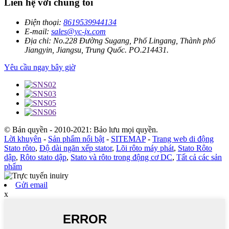
Liên hệ với chúng tôi
Điện thoại:
8619539944134
E-mail:
sales@yc-jx.com
Địa chỉ:
No.228 Đường Sugang, Phố Lingang, Thành phố
Jiangyin, Jiangsu, Trung Quốc. PO.214431.
Yêu cầu ngay bây giờ
© Bản quyền - 2010-2021: Bảo lưu mọi quyền.
Lời khuyên
-
Sản phẩm nổi bật
-
SITEMAP
-
Trang web di động
Stato rôto
,
Độ dài ngăn xếp stator
,
Lõi rôto máy phát
,
Stato Rôto
dập
,
Rôto stato dập
,
Stato và rôto trong động cơ DC
,
Tất cả các sản
phẩm
Gửi email
x