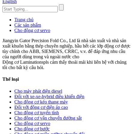
English
Trang chủ
Các sản phẩm
Cho động cơ servo
Jiangyin Gator Precision Fold Co., Ltd là nhà sản xuất và nhà sản
xuất khuôn bằng thép chuyên nghiệp, hầu hết các lớp động cơ được
tùy chỉnh cho ABB, SIEMENS, CRRC, v.v. để đáp ứng nhu cầu
của người dùng trong và ngoài nước cho
Động cơ Laminationspls cảm thấy thoải mái khi liên hệ với chúng
tôi cho bất kỳ câu hỏi.
Thể loại
Cho máy phát điện diesel
Đối với xe-xe-hybrid điều khiển điện
Cho động cơ kéo thang máy
Đối với động cơ điện áp cao
Cho động cơ tuyến tính
Cho động cơ vận chuyển đường sắt
Cho động cơ servo
Cho động cơ bước