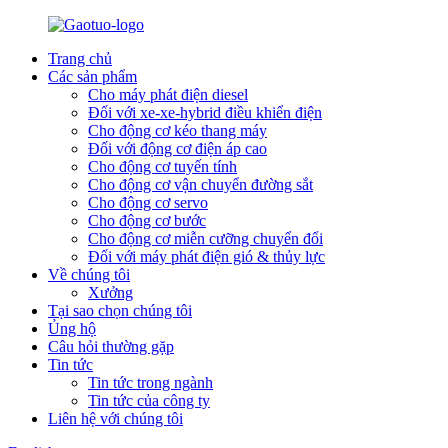
Trang chủ
Các sản phẩm
Cho máy phát điện diesel
Đối với xe-xe-hybrid điều khiển điện
Cho động cơ kéo thang máy
Đối với động cơ điện áp cao
Cho động cơ tuyến tính
Cho động cơ vận chuyển đường sắt
Cho động cơ servo
Cho động cơ bước
Cho động cơ miễn cưỡng chuyển đổi
Đối với máy phát điện gió & thủy lực
Về chúng tôi
Xưởng
Tại sao chọn chúng tôi
Ủng hộ
Câu hỏi thường gặp
Tin tức
Tin tức trong ngành
Tin tức của công ty
Liên hệ với chúng tôi