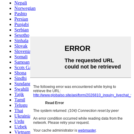
Nepali
Norwegian
Pashto
Persian
Punjabi
Serbian
Sesotho
Sinhala
Slovak
Slovenian
Somali
Samoan
Scots Gaelic
Shona
Sindhi
Sundanese
Swahili
Tajik
Tamil
Telugu
Thai
Ukrainian
Urdu
Uzbek
Vietnamese