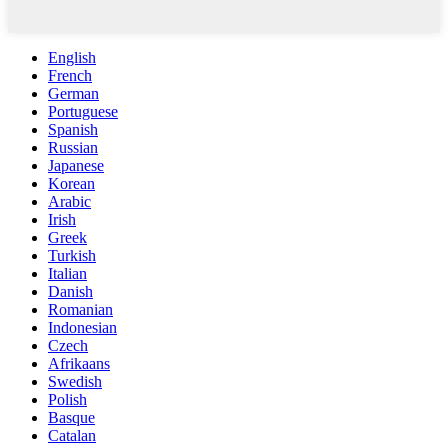
English
French
German
Portuguese
Spanish
Russian
Japanese
Korean
Arabic
Irish
Greek
Turkish
Italian
Danish
Romanian
Indonesian
Czech
Afrikaans
Swedish
Polish
Basque
Catalan