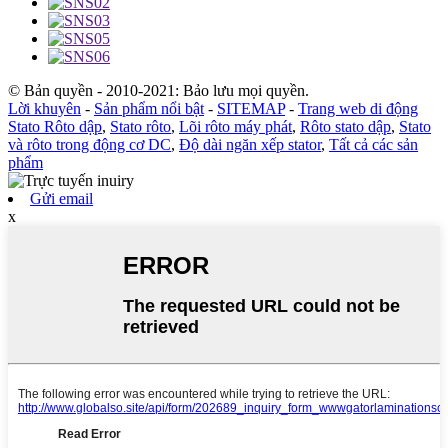
© Bản quyền - 2010-2021: Bảo lưu mọi quyền.
Lời khuyên
-
Sản phẩm nổi bật
-
SITEMAP
-
Trang web di động
Stato Rôto dập
,
Stato rôto
,
Lõi rôto máy phát
,
Rôto stato dập
,
Stato
và rôto trong động cơ DC
,
Độ dài ngăn xếp stator
,
Tất cả các sản
phẩm
Gửi email
x