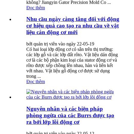
không? Jiangyin Gator Precision Mold Co ...
Đọc thêm
Nhu cầu ngày càng tăng đối với động
cơ hiệu quả cao tạo ra nhu cầu về vật
liệu cán động cơ mới
bởi quản trị viên vào ngày 22-05-19
Có hai loại lớp động cơ có sẵn trên thị trường:
các lớp gỗ và các lớp đất rôto. Vật liệu dán động
cơ là các bộ phận kim loại của stator động cơ và
rôto được xếp chồng lên nhau, hàn và liên kết
với nhau. Vật liệu gỗ động cơ được sử dụng
trong ...
Đọc thêm
Nguyên nhân và các biện pháp
phòng ngừa của các Burrs được tạo
ra bởi lớp lõi động cơ
bởi quản trị viên vào ngày 22-05-12