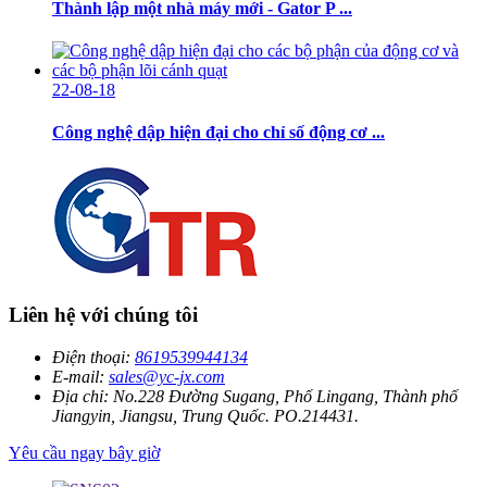
Thành lập một nhà máy mới - Gator P ...
22-08-18
Công nghệ dập hiện đại cho chỉ số động cơ ...
Liên hệ với chúng tôi
Điện thoại:
8619539944134
E-mail:
sales@yc-jx.com
Địa chỉ:
No.228 Đường Sugang, Phố Lingang, Thành phố
Jiangyin, Jiangsu, Trung Quốc. PO.214431.
Yêu cầu ngay bây giờ