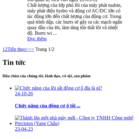
Chất lượng của lớp phủ lõi của máy phát tuabin,
máy phát điện hydro và động cơ AC/DC lớn có
tác động lớn đến chất lượng của động cơ. Trong
quá trình dập, các burrs sẽ gây ra các mạch ngắn
quay đầu của lõi, làm tăng tổn thất lõi và nhiệt
độ. Burrs wi ...
Đọc thêm
1
2
Tiếp theo>
>>
Trang 1/2
Tin tức
Dấu chân của chúng tôi, lãnh đạo, vô tội, sản phẩm
24-10-26
Chức năng của động cơ ổ tôi ...
23-04-23