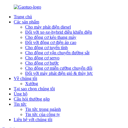
Trang chủ
Các sản phẩm
Cho máy phát điện diesel
Đối với xe-xe-hybrid điều khiển điện
Cho động cơ kéo thang máy
Đối với động cơ điện áp cao
Cho động cơ tuyến tính
Cho động cơ vận chuyển đường sắt
Cho động cơ servo
Cho động cơ bước
Cho động cơ miễn cưỡng chuyển đổi
Đối với máy phát điện gió & thủy lực
Về chúng tôi
Xưởng
Tại sao chọn chúng tôi
Ủng hộ
Câu hỏi thường gặp
Tin tức
Tin tức trong ngành
Tin tức của công ty
Liên hệ với chúng tôi