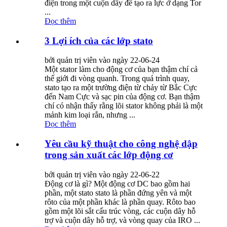
điện trong một cuộn dây để tạo ra lực ở dạng Tor
...
Đọc thêm
3 Lợi ích của các lớp stato
bởi quản trị viên vào ngày 22-06-24
Một stator làm cho động cơ của bạn thậm chí cả
thế giới đi vòng quanh. Trong quá trình quay,
stato tạo ra một trường điện từ chảy từ Bắc Cực
đến Nam Cực và sạc pin của động cơ. Bạn thậm
chí có nhận thấy rằng lõi stator không phải là một
mảnh kim loại rắn, nhưng ...
Đọc thêm
Yêu cầu kỹ thuật cho công nghệ dập
trong sản xuất các lớp động cơ
bởi quản trị viên vào ngày 22-06-22
Động cơ là gì? Một động cơ DC bao gồm hai
phần, một stato stato là phần đứng yên và một
rôto của một phần khác là phần quay. Rôto bao
gồm một lõi sắt cấu trúc vòng, các cuộn dây hỗ
trợ và cuộn dây hỗ trợ, và vòng quay của IRO ...