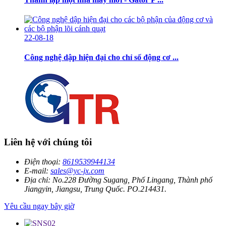
22-08-18
Công nghệ dập hiện đại cho chỉ số động cơ ...
Liên hệ với chúng tôi
Điện thoại:
8619539944134
E-mail:
sales@yc-jx.com
Địa chỉ:
No.228 Đường Sugang, Phố Lingang, Thành phố
Jiangyin, Jiangsu, Trung Quốc. PO.214431.
Yêu cầu ngay bây giờ