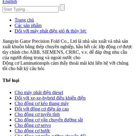
English
Trang chủ
Các sản phẩm
Đối với máy phát điện gió & thủy lực
Jiangyin Gator Precision Fold Co., Ltd là nhà sản xuất và nhà sản
xuất khuôn bằng thép chuyên nghiệp, hầu hết các lớp động cơ được
tùy chỉnh cho ABB, SIEMENS, CRRC, v.v. để đáp ứng nhu cầu
của người dùng trong và ngoài nước cho
Động cơ Laminationspls cảm thấy thoải mái khi liên hệ với chúng
tôi cho bất kỳ câu hỏi.
Thể loại
Cho máy phát điện diesel
Đối với xe-xe-hybrid điều khiển điện
Cho động cơ kéo thang máy
Đối với động cơ điện áp cao
Cho động cơ tuyến tính
Cho động cơ vận chuyển đường sắt
Cho động cơ servo
Cho động cơ bước