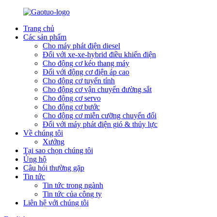
Trang chủ
Các sản phẩm
Cho máy phát điện diesel
Đối với xe-xe-hybrid điều khiển điện
Cho động cơ kéo thang máy
Đối với động cơ điện áp cao
Cho động cơ tuyến tính
Cho động cơ vận chuyển đường sắt
Cho động cơ servo
Cho động cơ bước
Cho động cơ miễn cưỡng chuyển đổi
Đối với máy phát điện gió & thủy lực
Về chúng tôi
Xưởng
Tại sao chọn chúng tôi
Ủng hộ
Câu hỏi thường gặp
Tin tức
Tin tức trong ngành
Tin tức của công ty
Liên hệ với chúng tôi