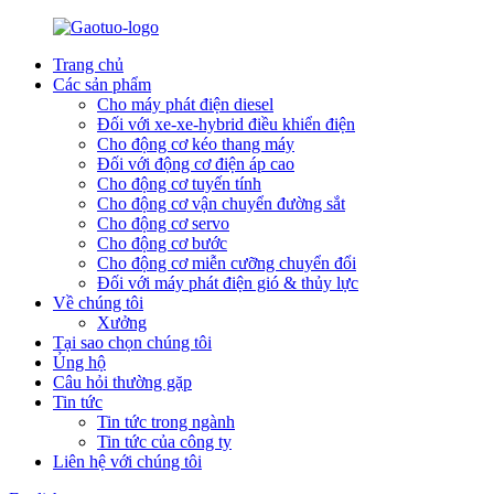
Trang chủ
Các sản phẩm
Cho máy phát điện diesel
Đối với xe-xe-hybrid điều khiển điện
Cho động cơ kéo thang máy
Đối với động cơ điện áp cao
Cho động cơ tuyến tính
Cho động cơ vận chuyển đường sắt
Cho động cơ servo
Cho động cơ bước
Cho động cơ miễn cưỡng chuyển đổi
Đối với máy phát điện gió & thủy lực
Về chúng tôi
Xưởng
Tại sao chọn chúng tôi
Ủng hộ
Câu hỏi thường gặp
Tin tức
Tin tức trong ngành
Tin tức của công ty
Liên hệ với chúng tôi