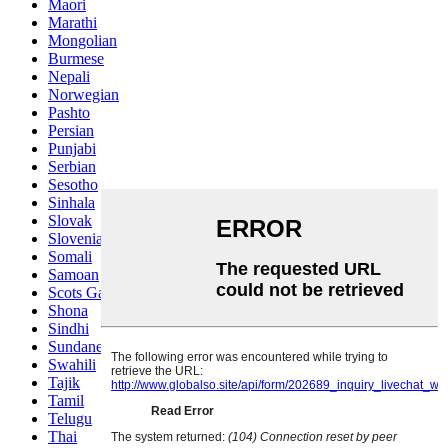
Maori
Marathi
Mongolian
Burmese
Nepali
Norwegian
Pashto
Persian
Punjabi
Serbian
Sesotho
Sinhala
Slovak
Slovenian
Somali
Samoan
Scots Gaelic
Shona
Sindhi
Sundanese
Swahili
Tajik
Tamil
Telugu
Thai