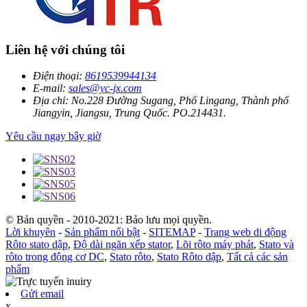
Liên hệ với chúng tôi
Điện thoại:
8619539944134
E-mail:
sales@yc-jx.com
Địa chỉ:
No.228 Đường Sugang, Phố Lingang, Thành phố
Jiangyin, Jiangsu, Trung Quốc. PO.214431.
Yêu cầu ngay bây giờ
© Bản quyền - 2010-2021: Bảo lưu mọi quyền.
Lời khuyên
-
Sản phẩm nổi bật
-
SITEMAP
-
Trang web di động
Rôto stato dập
,
Độ dài ngăn xếp stator
,
Lõi rôto máy phát
,
Stato và
rôto trong động cơ DC
,
Stato rôto
,
Stato Rôto dập
,
Tất cả các sản
phẩm
Gửi email
x