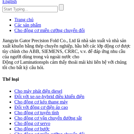
English
Trang chủ
Các sản phẩm
Cho động cơ miễn cưỡng chuyển đổi
Jiangyin Gator Precision Fold Co., Ltd là nhà sản xuất và nhà sản
xuất khuôn bằng thép chuyên nghiệp, hầu hết các lớp động cơ được
tùy chỉnh cho ABB, SIEMENS, CRRC, v.v. để đáp ứng nhu cầu
của người dùng trong và ngoài nước cho
Động cơ Laminationspls cảm thấy thoải mái khi liên hệ với chúng
tôi cho bất kỳ câu hỏi.
Thể loại
Cho máy phát điện diesel
Đối với xe-xe-hybrid điều khiển điện
Cho động cơ kéo thang máy
Đối với động cơ điện áp cao
Cho động cơ tuyến tính
Cho động cơ vận chuyển đường sắt
Cho động cơ servo
Cho động cơ bước