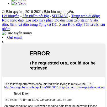
© Bản quyền - 2010-2021: Bảo lưu mọi quyền.
Lời khuyên
-
Sản phẩm nổi bật
-
SITEMAP
-
Trang web di động
Rôto stato dập
,
Lõi rôto máy phát
,
Độ dài ngăn xếp stator
,
Stato
rôto
,
Stato và rôto trong động cơ DC
,
Stato Rôto dập
,
Tất cả các sản
phẩm
Gửi email
x