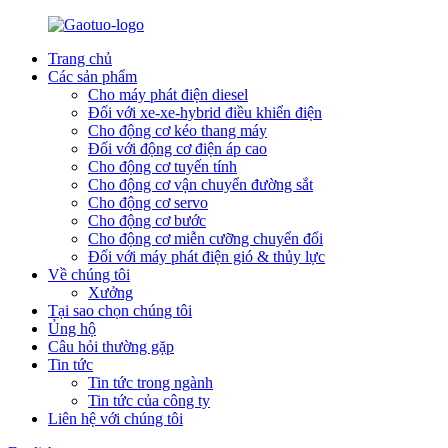
Trang chủ
Các sản phẩm
Cho máy phát điện diesel
Đối với xe-xe-hybrid điều khiển điện
Cho động cơ kéo thang máy
Đối với động cơ điện áp cao
Cho động cơ tuyến tính
Cho động cơ vận chuyển đường sắt
Cho động cơ servo
Cho động cơ bước
Cho động cơ miễn cưỡng chuyển đổi
Đối với máy phát điện gió & thủy lực
Về chúng tôi
Xưởng
Tại sao chọn chúng tôi
Ủng hộ
Câu hỏi thường gặp
Tin tức
Tin tức trong ngành
Tin tức của công ty
Liên hệ với chúng tôi