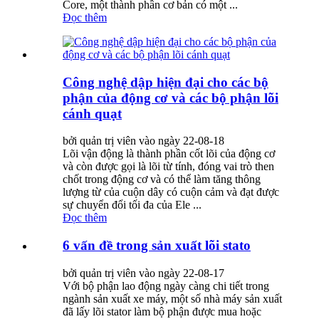
Core, một thành phần cơ bản có một ...
Đọc thêm
Công nghệ dập hiện đại cho các bộ
phận của động cơ và các bộ phận lõi
cánh quạt
bởi quản trị viên vào ngày 22-08-18
Lõi vận động là thành phần cốt lõi của động cơ
và còn được gọi là lõi từ tính, đóng vai trò then
chốt trong động cơ và có thể làm tăng thông
lượng từ của cuộn dây có cuộn cảm và đạt được
sự chuyển đổi tối đa của Ele ...
Đọc thêm
6 vấn đề trong sản xuất lõi stato
bởi quản trị viên vào ngày 22-08-17
Với bộ phận lao động ngày càng chi tiết trong
ngành sản xuất xe máy, một số nhà máy sản xuất
đã lấy lõi stator làm bộ phận được mua hoặc