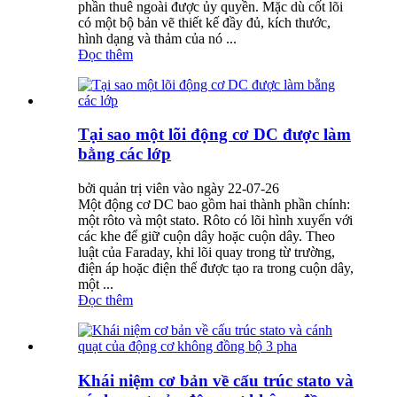
phần thuê ngoài được ủy quyền. Mặc dù cốt lõi
có một bộ bản vẽ thiết kế đầy đủ, kích thước,
hình dạng và thảm của nó ...
Đọc thêm
Tại sao một lõi động cơ DC được làm
bằng các lớp
bởi quản trị viên vào ngày 22-07-26
Một động cơ DC bao gồm hai thành phần chính:
một rôto và một stato. Rôto có lõi hình xuyến với
các khe để giữ cuộn dây hoặc cuộn dây. Theo
luật của Faraday, khi lõi quay trong từ trường,
điện áp hoặc điện thế được tạo ra trong cuộn dây,
một ...
Đọc thêm
Khái niệm cơ bản về cấu trúc stato và