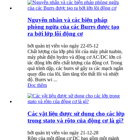
Nguyên nhân và các biện pháp
phòng ngừa của các Burrs được tạo
ra bởi lớp lõi động cơ
bởi quản trị viên vào ngày 22-05-12
Chất lượng của lớp phủ lõi của máy phát tuabin,
máy phát điện hydro và động cơ AC/DC lớn có
tác động lớn đến chất lượng của động cơ. Trong
quá trình dập, các burrs sẽ gây ra các mạch ngắn
quay đầu của lõi, làm tăng tổn thất lõi và nhiệt
độ. Burrs wi ...
Đọc thêm
Các vật liệu được sử dụng cho các lớp
trong stato và rôto của động cơ là gì?
bởi quản trị viên vào ngày 21-12-28
Rôto của một động cơ DC bao gồm một mảnh