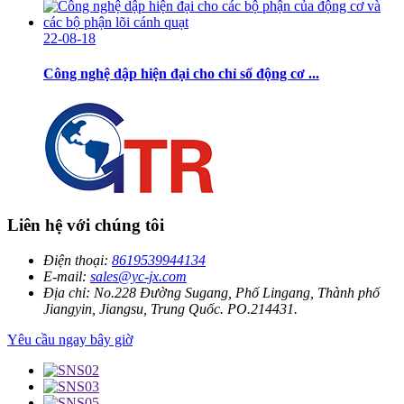
22-08-18
Công nghệ dập hiện đại cho chỉ số động cơ ...
Liên hệ với chúng tôi
Điện thoại:
8619539944134
E-mail:
sales@yc-jx.com
Địa chỉ:
No.228 Đường Sugang, Phố Lingang, Thành phố
Jiangyin, Jiangsu, Trung Quốc. PO.214431.
Yêu cầu ngay bây giờ