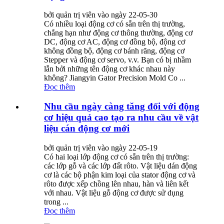
bởi quản trị viên vào ngày 22-05-30
Có nhiều loại động cơ có sẵn trên thị trường,
chẳng hạn như động cơ thông thường, động cơ
DC, động cơ AC, động cơ đồng bộ, động cơ
không đồng bộ, động cơ bánh răng, động cơ
Stepper và động cơ servo, v.v. Bạn có bị nhầm
lẫn bởi những tên động cơ khác nhau này
không? Jiangyin Gator Precision Mold Co ...
Đọc thêm
Nhu cầu ngày càng tăng đối với động
cơ hiệu quả cao tạo ra nhu cầu về vật
liệu cán động cơ mới
bởi quản trị viên vào ngày 22-05-19
Có hai loại lớp động cơ có sẵn trên thị trường:
các lớp gỗ và các lớp đất rôto. Vật liệu dán động
cơ là các bộ phận kim loại của stator động cơ và
rôto được xếp chồng lên nhau, hàn và liên kết
với nhau. Vật liệu gỗ động cơ được sử dụng
trong ...
Đọc thêm