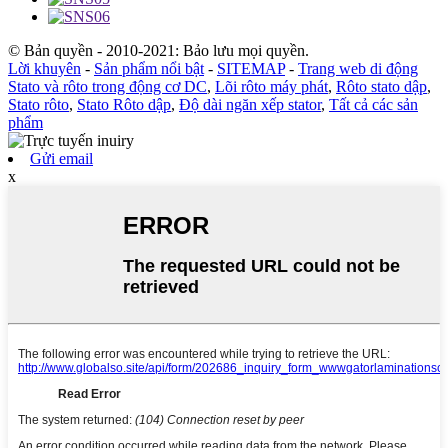
© Bản quyền - 2010-2021: Bảo lưu mọi quyền.
Lời khuyên
-
Sản phẩm nổi bật
-
SITEMAP
-
Trang web di động
Stato và rôto trong động cơ DC
,
Lõi rôto máy phát
,
Rôto stato dập
,
Stato rôto
,
Stato Rôto dập
,
Độ dài ngăn xếp stator
,
Tất cả các sản
phẩm
Gửi email
x