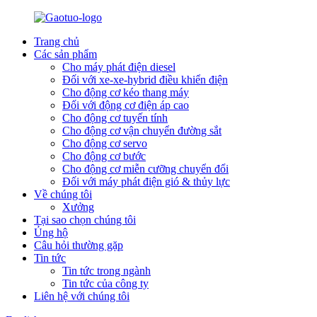
Trang chủ
Các sản phẩm
Cho máy phát điện diesel
Đối với xe-xe-hybrid điều khiển điện
Cho động cơ kéo thang máy
Đối với động cơ điện áp cao
Cho động cơ tuyến tính
Cho động cơ vận chuyển đường sắt
Cho động cơ servo
Cho động cơ bước
Cho động cơ miễn cưỡng chuyển đổi
Đối với máy phát điện gió & thủy lực
Về chúng tôi
Xưởng
Tại sao chọn chúng tôi
Ủng hộ
Câu hỏi thường gặp
Tin tức
Tin tức trong ngành
Tin tức của công ty
Liên hệ với chúng tôi