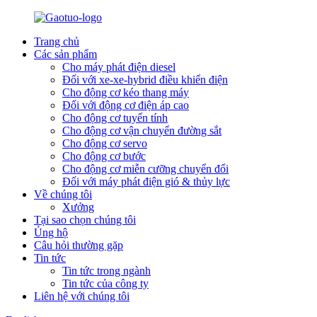
Trang chủ
Các sản phẩm
Cho máy phát điện diesel
Đối với xe-xe-hybrid điều khiển điện
Cho động cơ kéo thang máy
Đối với động cơ điện áp cao
Cho động cơ tuyến tính
Cho động cơ vận chuyển đường sắt
Cho động cơ servo
Cho động cơ bước
Cho động cơ miễn cưỡng chuyển đổi
Đối với máy phát điện gió & thủy lực
Về chúng tôi
Xưởng
Tại sao chọn chúng tôi
Ủng hộ
Câu hỏi thường gặp
Tin tức
Tin tức trong ngành
Tin tức của công ty
Liên hệ với chúng tôi