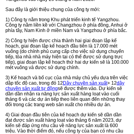
Sau đây là giới thiệu chung của công ty mới:
1) Công ty nằm trong Khu phát triển kinh tế Yangzhou.
Công ty nằm liền kề với Changzhou ở phía đông, Anhui ở
phía tây, Nam Kinh ở miền Nam và Yangzhou ở phía bắc.
2) Công ty hiện được chia thành hai giai đoạn lập kế
hoạch, giai đoạn lập kế hoạch đầu tiên là 17.000 mét
vuông (do chính phủ cung cấp cho việc sử dụng chuyển
tiếp, tòa nhà nhà máy hiện tại có thể được sử dụng trực
tiếp), giai đoạn lập kế hoạch thứ hai dự kiến ​​sẽ là 100.000
mét vuông và được sử dụng chính.
3) Kế hoạch và bố cục của nhà máy chủ yếu dựa trên việc
dập tốc độ cao, trong đó 12
Dây chuyền sản xuất
+ 12
dây
chuyền sản xuất tự động
sẽ được thêm vào. Dự kiến ​​sẽ
dần dần nhận ra năng lực sản xuất hàng loạt vào cuối
tháng 6 và các dự án tiếp theo liên quan đến những thay
đổi trong các trang web sản xuất cho nhiều dự án.
4) Giai đoạn đầu tiên của kế hoạch dự kiến ​​sẽ dần dần
đạt được sản xuất hàng loạt vào tháng 6 năm 2023, dự
kiến ​​sẽ đáp ứng nhu cầu về năng lực sản xuất là 600
triệu. Vào thời điểm đó, nếu công ty của bạn có nhu cầu