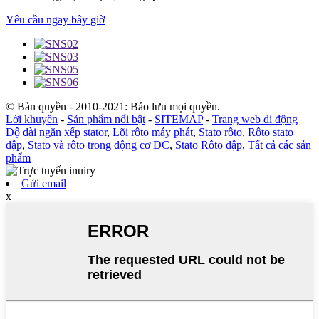
Yêu cầu ngay bây giờ
© Bản quyền - 2010-2021: Bảo lưu mọi quyền.
Lời khuyên
-
Sản phẩm nổi bật
-
SITEMAP
-
Trang web di động
Độ dài ngăn xếp stator
,
Lõi rôto máy phát
,
Stato rôto
,
Rôto stato
dập
,
Stato và rôto trong động cơ DC
,
Stato Rôto dập
,
Tất cả các sản
phẩm
Gửi email
x