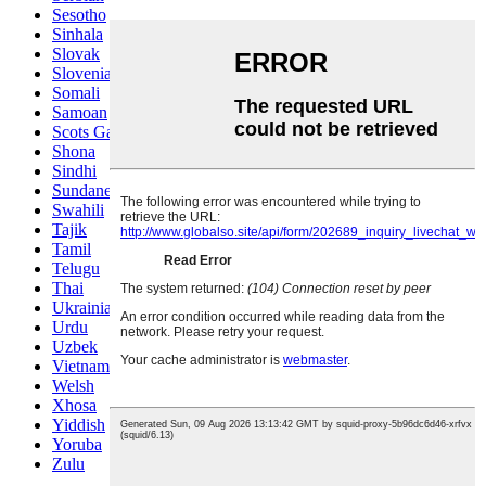
Sesotho
Sinhala
Slovak
Slovenian
Somali
Samoan
Scots Gaelic
Shona
Sindhi
Sundanese
Swahili
Tajik
Tamil
Telugu
Thai
Ukrainian
Urdu
Uzbek
Vietnamese
Welsh
Xhosa
Yiddish
Yoruba
Zulu