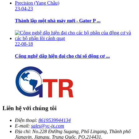
23-04-23
Thành lập một nhà máy mới - Gator P ...
22-08-18
Công nghệ dập hiện đại cho chỉ số động cơ ...
Liên hệ với chúng tôi
Điện thoại:
8619539944134
E-mail:
sales@yc-jx.com
Địa chỉ:
No.228 Đường Sugang, Phố Lingang, Thành phố
Jiangyin, Jiangsu, Trung Quốc. PO.214431.